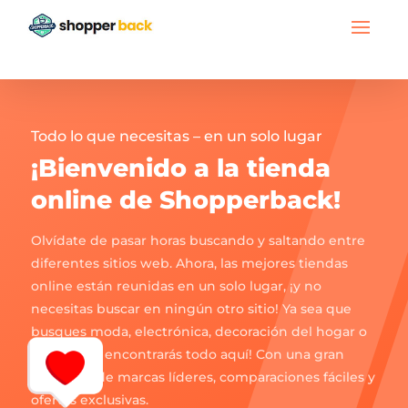
Todo lo que necesitas – en un solo lugar
¡Bienvenido a la tienda
online de Shopperback!
Olvídate de pasar horas buscando y saltando entre
diferentes sitios web. Ahora, las mejores tiendas
online están reunidas en un solo lugar, ¡y no
necesitas buscar en ningún otro sitio! Ya sea que
busques moda, electrónica, decoración del hogar o
regalos, ¡lo encontrarás todo aquí! Con una gran
selección de marcas líderes, comparaciones fáciles y
ofertas exclusivas.