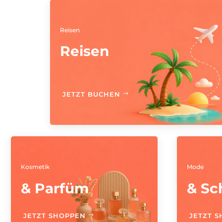
Reisen
Reisen
JETZT BUCHEN
Kosmetik
Mode
& Parfüm
& S
JETZT SHOPPEN
JETZT 