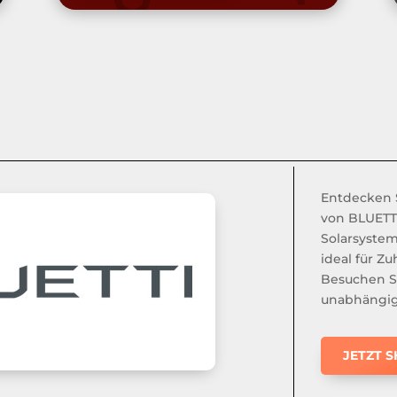
Entdecken S
von BLUETTI
Solarsystem
ideal für Z
Besuchen Si
unabhängig
JETZT 