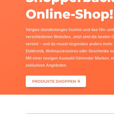
Online-Shop!
Vergiss stundenlanges Suchen und das Hin- un
verschiedenen Websites. Jetzt sind die besten 
vereint – und du musst nirgendwo anders mehr 
Elektronik, Wohnaccessoires oder Geschenke such
Mit einer riesigen Auswahl führender Marken, e
exklusiven Angeboten.
PRODUKTE SHOPPEN