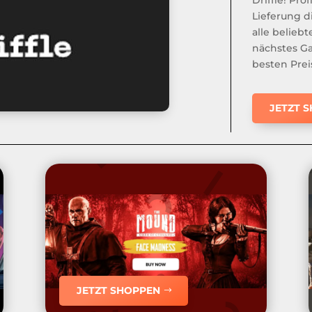
Lieferung d
alle belieb
nächstes Ga
besten Prei
JETZT 
JETZT SHOPPEN