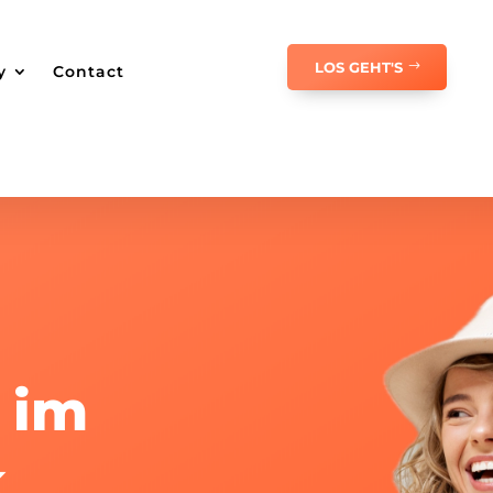
LOS GEHT'S
y
Contact
 im
k