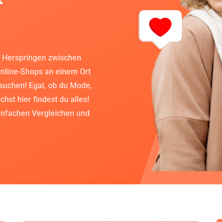
d Herspringen zwischen
Online-Shops an einem Ort
suchen! Egal, ob du Mode,
st hier findest du alles!
infachen Vergleichen und